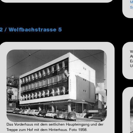
M
S
2 / Wolfbachstrasse 5
W
A
E
U
Das Vorderhaus mit dem seitlichen Haupteingang und der
Treppe zum Hof mit dem Hinterhaus. Foto 1958.