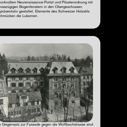
runkvollem Neurenaissance-Portal und Pilasterordnung mit
rosszügigen Bogenfenstern in den Obergeschossen
epräsentativ gestaltet. Elemente des Schweizer Holzstils
chmücken die Lukarnen.
m Gegensatz zur Fassade gegen die Wolfbachstrasse sind