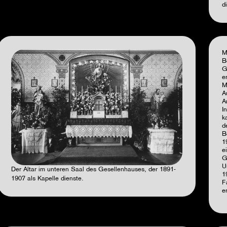
d
M
B
G
e
M
A
A
I
k
d
B
1
e
G
U
Der Altar im unteren Saal des Gesellenhauses, der 1891-
1
1907 als Kapelle dienste.
F
e