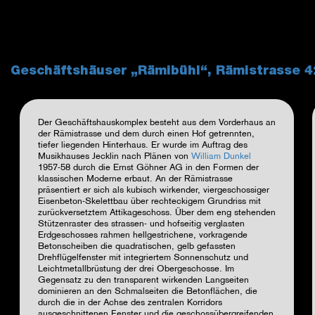
Geschäftshäuser „Rämibühl“, Rämistrasse 4
Der Geschäftshauskomplex besteht aus dem Vorderhaus an
der Rämistrasse und dem durch einen Hof getrennten,
tiefer liegenden Hinterhaus. Er wurde im Auftrag des
Musikhauses Jecklin nach Plänen von
William Dunkel
1957-58 durch die Ernst Göhner AG in den Formen der
klassischen Moderne erbaut. An der Rämistrasse
präsentiert er sich als kubisch wirkender, viergeschossiger
Eisenbeton-Skelettbau über rechteckigem Grundriss mit
zurückversetztem Attikageschoss. Über dem eng stehenden
Stützenraster des strassen- und hofseitig verglasten
Erdgeschosses rahmen hellgestrichene, vorkragende
Betonscheiben die quadratischen, gelb gefassten
Drehflügelfenster mit integriertem Sonnenschutz und
Leichtmetallbrüstung der drei Obergeschosse. Im
Gegensatz zu den transparent wirkenden Langseiten
dominieren an den Schmalseiten die Betonflächen, die
durch die in der Achse des zentralen Korridors
ausgeschnittenen Fenster und die geschossübergreifenden