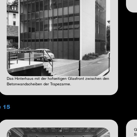
Das Hinterhaus mit der hofseitigen Glasfront zwischen den
Betonwandscheiben der Trapezarme.
e 15
G
S