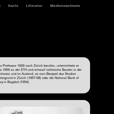
m
Karte
Literatur
Mediennachweis
ls Professor 1929 nach Zürich berufen, unterrichtete er
is 1959 an der ETH und entwarf zahlreiche Bauten in der
chweiz und im Ausland, so zum Beispiel das Stadion
etzigrund in Zürich (1957-58) oder die National Bank of
raq in Bagdad (1954).