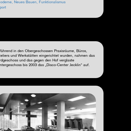
oderne, Neues Bauen, Funktionalismus
port
ährend in den Obergeschossen Praxisräume, Büros,
teliers und Werkstätten eingerichtet wurden, nahmen das
rdgeschoss und das gegen den Hof verglaste
ntergeschoss bis 2003 das
„
Disco-Center Jecklin
“
auf.