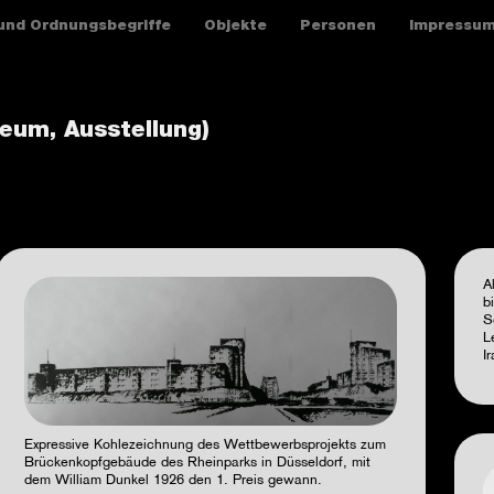
und Ordnungsbegriffe
Objekte
Personen
Impressu
seum, Ausstellung)
A
b
S
L
I
Expressive Kohlezeichnung des Wettbewerbsprojekts zum
Brückenkopfgebäude des Rheinparks in Düsseldorf, mit
dem William Dunkel 1926 den 1. Preis gewann.