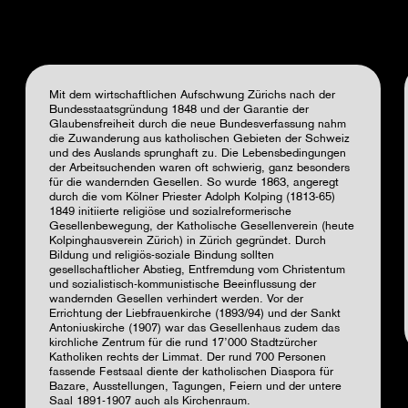
Mit dem wirtschaftlichen Aufschwung Zürichs nach der
Bundesstaatsgründung 1848 und der Garantie der
Glaubensfreiheit durch die neue Bundesverfassung nahm
die Zuwanderung aus katholischen Gebieten der Schweiz
und des Auslands sprunghaft zu. Die Lebensbedingungen
der Arbeitsuchenden waren oft schwierig, ganz besonders
für die wandernden Gesellen. So wurde 1863, angeregt
durch die vom
Kölner Priester Adolph Kolping (1813-65)
1849 initiierte religiöse und sozialreformerische
Gesellenbewegung,
der Katholische Gesellenverein (heute
Kolpinghausverein Zürich)
in Zürich gegründet. Durch
Bildung und religiös-soziale Bindung sollten
gesellschaftlicher Abstieg, Entfremdung vom Christentum
und sozialistisch-kommunistische Beeinflussung der
wandernden Gesellen verhindert werden. Vor der
Errichtung der Liebfrauenkirche (1893/94) und der Sankt
Antoniuskirche (1907) war das Gesellenhaus zudem das
kirchliche Zentrum für die rund 17’000 Stadtzürcher
Katholiken rechts der Limmat. Der rund 700 Personen
fassende Festsaal diente der katholischen Diaspora für
Bazare, Ausstellungen, Tagungen, Feiern und der untere
Saal 1891-1907 auch als Kirchenraum.