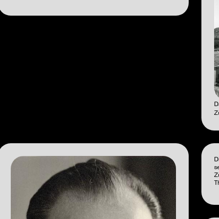
D
Z
D
s
Z
T