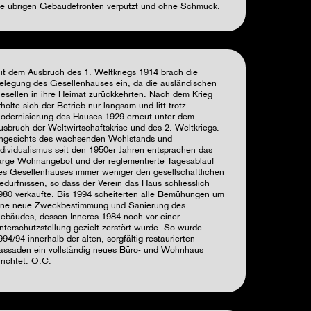
ie übrigen Gebäudefronten verputzt und ohne Schmuck.
it dem Ausbruch des 1. Weltkriegs 1914 brach die
elegung des Gesellenhauses ein, da die ausländischen
esellen in ihre Heimat zurückkehrten. Nach dem Krieg
rholte sich der Betrieb nur langsam und litt trotz
odernisierung des Hauses 1929 erneut unter dem
usbruch der Weltwirtschaftskrise und des 2. Weltkriegs.
ngesichts des wachsenden Wohlstands und
ndividualismus seit den 1950er Jahren entsprachen das
arge Wohnangebot und der reglementierte Tagesablauf
es Gesellenhauses immer weniger den gesellschaftlichen
edürfnissen, so dass der Verein das Haus schliesslich
980 verkaufte. Bis 1994 scheiterten alle Bemühungen um
ine neue Zweckbestimmung und Sanierung des
ebäudes, dessen Inneres 1984 noch vor einer
nterschutzstellung gezielt zerstört wurde. So wurde
994/94 innerhalb der alten, sorgfältig restaurierten
assaden ein vollständig neues Büro- und Wohnhaus
rrichtet.
O.C.