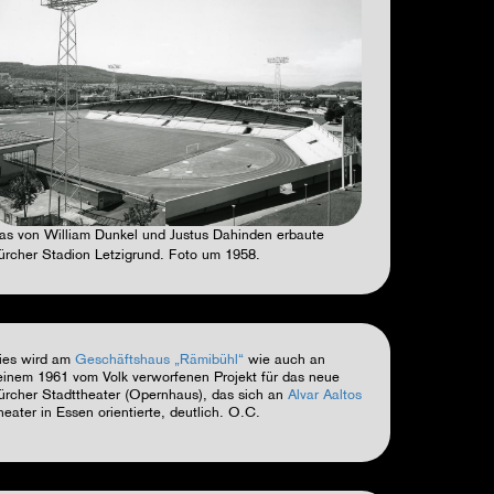
as von William Dunkel und Justus Dahinden erbaute
ürcher Stadion Letzigrund. Foto um 1958.
ies wird am
Geschäftshaus „Rämibühl“
wie auch an
einem 1961 vom Volk verworfenen Projekt für das neue
ürcher Stadttheater (Opernhaus), das sich an
Alvar Aalto
s
heater in
Essen
orientierte, deutlich.
O.C.