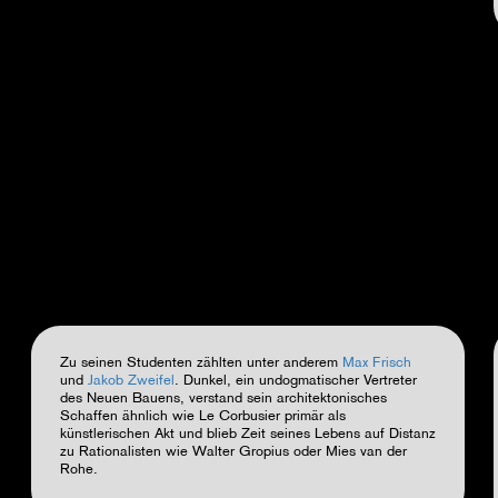
Zu seinen Studenten zählten unter anderem
Max Frisch
und
Jakob Zweifel
. Dunkel, ein undogmatischer Vertreter
des
Neuen Bauens
, verstand sein architektonisches
Schaffen ähnlich wie
Le Corbusier
primär als
künstlerischen Akt und blieb Zeit seines Lebens auf Distanz
zu Rationalisten wie
Walter Gropius
oder Mies van der
Rohe.