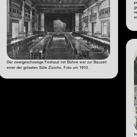
p
g
r
s
Der zweigeschossige Festsaal mit Bühne war zur Bauzeit
einer der grössten Säle Zürichs. Foto um 1910.
I