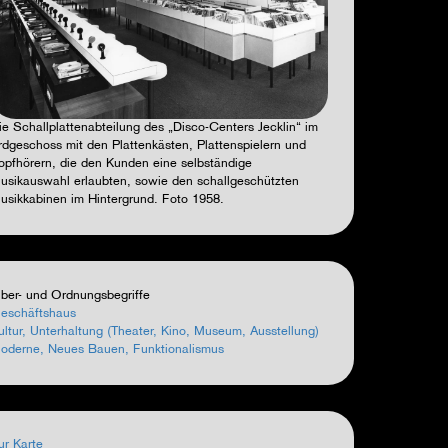
ie Schallplattenabteilung des „Disco-Centers Jecklin“ im
rdgeschoss mit den Plattenkästen, Plattenspielern und
opfhörern, die den Kunden eine selbständige
usikauswahl erlaubten, sowie den schallgeschützten
usikkabinen im Hintergrund. Foto 1958.
ber- und Ordnungsbegriffe
eschäftshaus
ultur, Unterhaltung (Theater, Kino, Museum, Ausstellung)
oderne, Neues Bauen, Funktionalismus
ur Karte