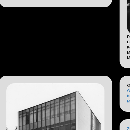
D
E
K
M
M
O
G
K
M
Z