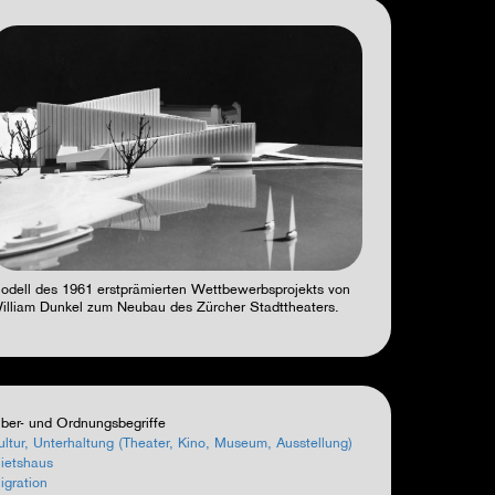
odell des 1961 erstprämierten Wettbewerbsprojekts von
illiam Dunkel zum Neubau des Zürcher Stadttheaters.
ber- und Ordnungsbegriffe
ultur, Unterhaltung (Theater, Kino, Museum, Ausstellung)
ietshaus
igration