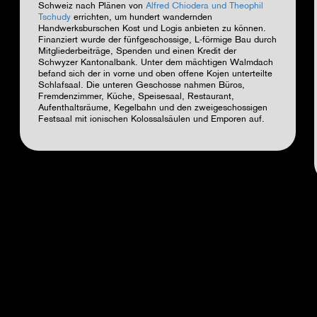
Schweiz nach Plänen von
Alfred Chiodera und Theophil
Tschudy
errichten, um hundert wandernden
Handwerksburschen Kost und Logis anbieten zu können.
Finanziert wurde der fünfgeschossige, L-förmige Bau durch
Mitgliederbeiträge, Spenden und einen Kredit der
Schwyzer Kantonalbank. Unter dem mächtigen Walmdach
befand sich der in vorne und oben offene Kojen unterteilte
Schlafsaal. Die unteren Geschosse nahmen Büros,
Fremdenzimmer, Küche, Speisesaal, Restaurant,
Aufenthaltsräume, Kegelbahn und den zweigeschossigen
Festsaal mit ionischen Kolossalsäulen und Emporen auf.