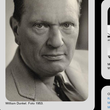
M
W
O
K
M
William Dunkel. Foto 1953.
M