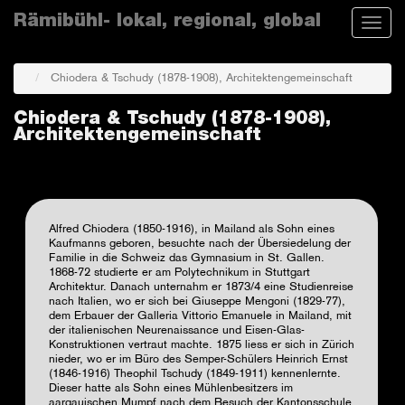
Skip
Rämibühl- lokal, regional, global
Toggle
to
naviga
main
content
Chiodera & Tschudy (1878-1908), Architektengemeinschaft
Chiodera & Tschudy (1878-1908),
Architektengemeinschaft
Alfred Chiodera (1850-1916), in Mailand als Sohn eines
Kaufmanns geboren, besuchte nach der Übersiedelung der
Familie in die Schweiz das Gymnasium in St. Gallen.
1868-72 studierte er am Polytechnikum in Stuttgart
Architektur. Danach unternahm er 1873/4 eine Studienreise
nach Italien, wo er sich bei Giuseppe Mengoni (1829-77),
dem Erbauer der Galleria Vittorio Emanuele in Mailand, mit
der italienischen Neurenaissance und Eisen-Glas-
Konstruktionen vertraut machte. 1875 liess er sich in Zürich
nieder, wo er im Büro des Semper-Schülers Heinrich Ernst
(1846-1916) Theophil Tschudy (1849-1911) kennenlernte.
Dieser hatte als Sohn eines Mühlenbesitzers im
aargauischen Mumpf nach dem Besuch der Kantonsschule