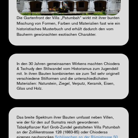
Die Gartenfront der Villa „Patumbah“ wirkt mit ihrer bunten
Mischung von Formen, Farben und Materialien fast wie ein
historistisches Musterbuch und erhält dadurch den vom
Bauherrn gewünschten exotischen Charakter.
In den 30 Jahren gemeinsamen Wirkens machten Chiodera
& Tschudy den Stilwandel vom Historismus zum Jugendstil
mit. In ihren Bauten kombinierten sie zum Teil sehr originell
verschiedene Stilformen und die unterschiedlichsten
Materialien: Naturstein, Ziegel, Verputz, Keramik, Eisen,
Glas und Holz.
Das breite Spektrum ihrer Bauten umfasst neben Villen,
wie der für den auf Sumatra reich gewordenen
Tabakpflanzer Karl Grob-Zundel gestalteten Villa Patumbah
an der Zollikerstrasse 128 (1883-85) oder Chioderas
eigenes neubarockes
Schlösschen an der Rämistrasse 50