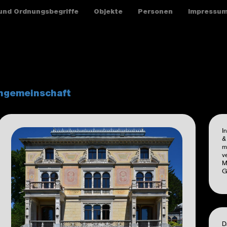
und Ordnungsbegriffe
Objekte
Personen
Impressu
engemeinschaft
I
&
m
v
M
G
D