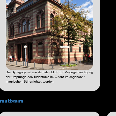
Die Synagoge ist wie damals üblich zur Vergegenwärtigung
der Ursprünge des Judentums im Orient im sogenannt
maurischen Stil errichtet worden.
ammutbaum