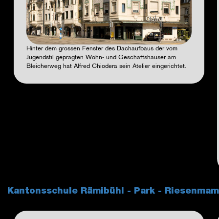
Hinter dem grossen Fenster des Dachaufbaus der vom
Jugendstil geprägten Wohn- und Geschäftshäuser am
Bleicherweg hat Alfred Chiodera sein Atelier eingerichtet.
Kantonsschule Rämibühl - Park - Riesenm