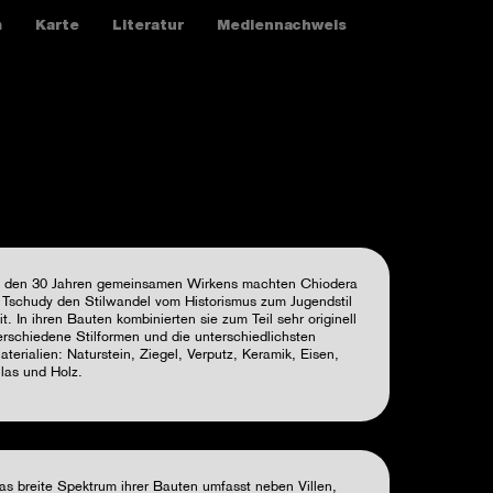
m
Karte
Literatur
Mediennachweis
n den 30 Jahren gemeinsamen Wirkens machten Chiodera
 Tschudy den Stilwandel vom Historismus zum Jugendstil
it. In ihren Bauten kombinierten sie zum Teil sehr originell
erschiedene Stilformen und die unterschiedlichsten
aterialien: Naturstein, Ziegel, Verputz, Keramik, Eisen,
las und Holz.
as breite Spektrum ihrer Bauten umfasst neben Villen,