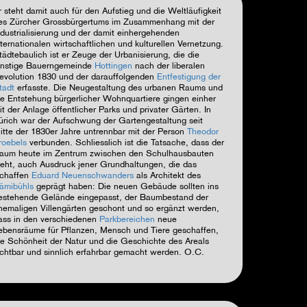
r steht damit auch für den Aufstieg und die Weltläufigkeit
es Zürcher Grossbürgertums im Zusammenhang mit der
ndustrialisierung und der damit einhergehenden
nternationalen wirtschaftlichen und kulturellen Vernetzung.
tädtebaulich ist er Zeuge der Urbanisierung, die die
instige Bauerngemeinde
Hottingen
nach der liberalen
evolution 1830 und der darauffolgenden
Entfestigung der
tadt
erfasste.
Die Neugestaltung des urbanen Raums und
ie Entstehung bürgerlicher Wohnquartiere gingen einher
it der Anlage öffentlicher Parks und privater Gärten. In
ürich war der Aufschwung der Gartengestaltung seit
itte der 1830er Jahre untrennbar mit der Person
Theodor
roebels
verbunden.
Schliesslich ist die Tatsache, dass der
aum heute im Zentrum zwischen den Schulhausbauten
teht, auch Ausdruck jener Grundhaltungen, die das
chaffen
Eduard Neuenschwanders
als Architekt des
ämibühls
geprägt haben: Die neuen
Gebäude sollten ins
estehende Gelände eingepasst, der Baumbestand der
hemaligen Villengärten geschont und so ergänzt werden,
ass in den verschiedenen
Parkbereichen
neue
ebensräume für Pflanzen, Mensch und Tiere geschaffen,
ie Schönheit der Natur und die Geschichte des Areals
ichtbar und sinnlich erfahrbar gemacht werden.
O.C.