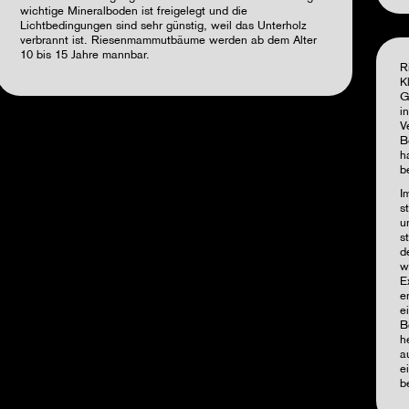
wichtige Mineralboden ist freigelegt und die
Lichtbedingungen sind sehr günstig, weil das Unterholz
verbrannt ist. Riesenmammutbäume werden ab dem Alter
10 bis 15 Jahre mannbar.
R
K
G
i
V
B
h
b
I
s
u
s
d
w
E
e
e
B
h
a
e
b