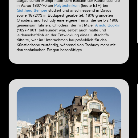
aargauischen Mumpf nach dem Besuch der Kantonsschule
in Aarau 1867-70 am
Polytechnikum
(heute ETH) bei
Gottfried Semper
studiert und anschliessend in Davos
sowie 1872/73 in Budapest gearbeitet. 1878 gründeten
Chiodera und Tschudy eine eigene Firma, die sie bis 1908
gemeinsam führten. Chiodera, der mit Maler
Arnold Böcklin
(1827-1901) befreundet war, selbst auch malte und
leidenschaftlich an der Entwicklung eines Luftschiffs
tüftelte, war im Unternehmen hauptsächlich für das
Künstlerische zuständig, während sich Tschudy mehr mit
den technischen Fragen beschäftigte.