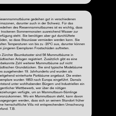
iesenmammutbäume gedeihen gut in verschiedenen
limazonen, darunter auch in der Schweiz. Für das
edeihen des Riesenmammutbaumes ist es wichtig, dass
n trockenen Sommermonaten ausreichend Wasser zur
erfügung steht. Sie benötigen aber gut durchlüftete
öden, so dass Staunässe vermieden werden kann. Sie
alten Temperaturen von bis zu -20°C aus, darunter können
ei jüngeren Exemplaren Frostschäden auftreten.
m Zürcher Baumkataster sind 56 Mammutbäume in
tädtischen Anlagen registriert. Zusätzlich gibt es eine
nbekannte Zahl weiterer Mammutbäume auf nicht
tädtischen Grundstücken. Sie sind typische Modebäume
es ausgehenden 19. Jahrhunderts und wurden als
eitgehend winterharte Parkbäume angebaut. Die ersten
xemplare wurden 1853 nach Europa eingeführt. Damals
ntstand unter wohlhabenden Bürgern und Industriellen ein
igentlicher Wettbewerb, wer über die nötigen
eziehungen verfügte, um an Mammutbaum-Sämlinge
eranzukommen. Wo ein Mammutbaum steht, kann davon
usgegangen werden, dass sich an seinem Standort früher
ine herrschaftliche Villa mit entsprechendem Umschwung
efand. T.B.