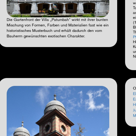
w
T
a
e
Die Gartenfront der Villa „Patumbah“ wirkt mit ihrer bunten
(
Mischung von Formen, Farben und Materialien fast wie ein
B
historistisches Musterbuch und erhält dadurch den vom
T
Bauherrn gewünschten exotischen Charakter.
P
H
K
u
N
O
E
E
H
J
M