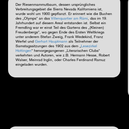
Der Riesenmammutbaum, dessen ursprüngliches
Verbreitungsgebiet die Sierra Nevada Kaliforniens ist,
wurde wohl um 1900 gepflanzt. Er erinnert wie die Buchen
des „Olymps“ an das
Villenquartier am Rämi
, das im 19.
Jahrhundert auf diesem Areal entstanden ist. Selbst ein
Fremdling war er einst Teil des Gartens des „(Kleinen)
Freudenbergs“, wo gegen
Ende des Ersten Weltkriegs
unter anderem Stefan Zweig, Frank Wedekind, Franz
Werfel und
Gerhart Hauptmann
als Teilnehmer der
Samstagssitzungen des 1902 aus dem „
Lesezirkel
Hottingen
“ hervorgegangenen „Literarischen Clubs“
verkehrten und Autoren, wie z.B.
Hermann Hesse, Robert
Walser, Meinrad Inglin, oder Charles Ferdinand Ramuz
eingeladen wurden
.