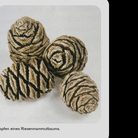
apfen eines Riesenmammutbaums.