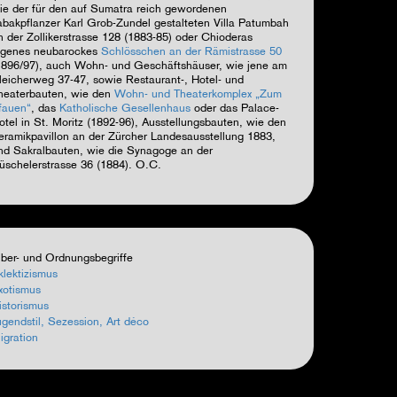
ie der für den auf Sumatra reich gewordenen
abakpflanzer Karl Grob-Zundel gestalteten Villa Patumbah
n der Zollikerstrasse 128 (1883-85) oder Chioderas
igenes neubarockes
Schlösschen an der Rämistrasse 50
1896/97), auch Wohn- und Geschäftshäuser, wie jene am
leicherweg 37-47, sowie Restaurant-, Hotel- und
heaterbauten, wie den
Wohn- und Theaterkomplex „Zum
fauen“
, das
Katholische Gesellenhaus
oder das Palace-
otel in St. Moritz (1892-96), Ausstellungsbauten, wie den
eramikpavillon an der Zürcher Landesausstellung 1883,
nd Sakralbauten, wie die Synagoge an der
üschelerstrasse 36 (1884).
O.C.
ber- und Ordnungsbegriffe
klektizismus
xotismus
istorismus
ugendstil, Sezession, Art déco
igration