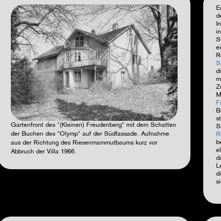
E
d
I
i
S
e
R
S
d
m
Z
M
F
B
s
Gartenfront des "(Kleinen) Freudenberg" mit dem Schatten
S
der Buchen des "Olymp" auf der Südfassade. Aufnahme
R
b
aus der Richtung des Riesenmammutbaums kurz vor
e
Abbruch der Villa 1966.
d
L
d
s