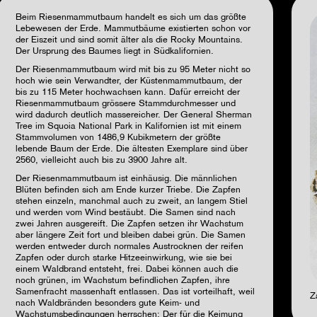
Beim Riesenmammutbaum handelt es sich um das größte
Lebewesen der Erde. Mammutbäume existierten schon vor
der Eiszeit und sind somit älter als die Rocky Mountains.
Der Ursprung des Baumes liegt in Südkalifornien.
Der Riesenmammutbaum wird mit bis zu 95 Meter nicht so
hoch wie sein Verwandter, der Küstenmammutbaum, der
bis zu 115 Meter hochwachsen kann. Dafür erreicht der
Riesenmammutbaum grössere Stammdurchmesser und
wird dadurch deutlich massereicher. Der General Sherman
Tree im Squoia National Park in Kalifornien ist mit einem
Stammvolumen von 1486,9 Kubikmetern der größte
lebende Baum der Erde. Die ältesten Exemplare sind über
2560, vielleicht auch bis zu 3900 Jahre alt.
Der Riesenmammutbaum ist einhäusig. Die männlichen
Blüten befinden sich am Ende kurzer Triebe. Die Zapfen
stehen einzeln, manchmal auch zu zweit, an langem Stiel
und werden vom Wind bestäubt. Die Samen sind nach
zwei Jahren ausgereift. Die Zapfen setzen ihr Wachstum
aber längere Zeit fort und bleiben dabei grün. Die Samen
werden entweder durch normales Austrocknen der reifen
Zapfen oder durch starke Hitzeeinwirkung, wie sie bei
einem Waldbrand entsteht, frei. Dabei können auch die
noch grünen, im Wachstum befindlichen Zapfen, ihre
Samenfracht massenhaft entlassen. Das ist vorteilhaft, weil
Z
nach Waldbränden besonders gute Keim- und
Wachstumsbedingungen herrschen: Der für die Keimung