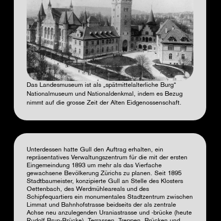
Das Landesmuseum ist als „spätmittelalterliche Burg“
Nationalmuseum und Nationaldenkmal, indem es Bezug
nimmt auf die grosse Zeit der Alten Eidgenossenschaft.
Unterdessen hatte Gull den Auftrag erhalten, ein
repräsentatives Verwaltungszentrum für die mit der ersten
Eingemeindung 1893 um mehr als das Vierfache
gewachsene Bevölkerung Zürichs zu planen. Seit 1895
Stadtbaumeister, konzipierte Gull an Stelle des Klosters
Oettenbach, des Werdmühleareals und des
Schipfequartiers ein monumentales Stadtzentrum zwischen
Limmat und Bahnhofstrasse beidseits der als zentrale
Achse neu anzulegenden Uraniastrasse und -brücke (heute
Rudolf Brun-Brücke). Terrassen, Treppen, Brücken und