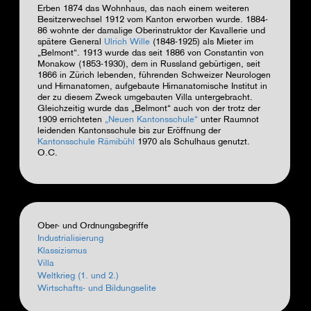
Erben 1874 das Wohnhaus, das nach einem weiteren
Besitzerwechsel 1912 vom Kanton erworben wurde. 1884-
86 wohnte der damalige Oberinstruktor der Kavallerie und
spätere General
Ulrich Wille
(1848-1925) als Mieter im
„Belmont“. 1913 wurde das seit 1886 von Constantin von
Monakow (1853-1930), dem in Russland gebürtigen, seit
1866 in Zürich lebenden, führenden Schweizer Neurologen
und Hirnanatomen, aufgebaute Hirnanatomische Institut in
der zu diesem Zweck umgebauten Villa untergebracht.
Gleichzeitig wurde das „Belmont“ auch von der trotz der
1909 errichteten
„Neuen Kantonsschule“
unter Raumnot
leidenden Kantonsschule bis zur Eröffnung der
Kantonsschule Rämibühl
1970 als Schulhaus genutzt.
O.C.
Ober- und Ordnungsbegriffe
Industrialisierung
Klassizismus
Villa
Weltkrieg (1. und 2.)
Wirtschafts- und Bildungselite