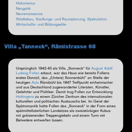
Historismus
Neugotik
Neurenaissance
Städtebau, Siedlungs- und Raumplanung, Spekulation
Wirtschafts- und Bildungselite
Villa „Tanneck“, Rämistrasse 68
Ursprünglich
1842-43 als Villa „Sonneck“ für
August Adolf
Ludwig Follen
erbaut, war das Haus wie bereits Follens
erstes Domizil, das „(Untere) Sonnenbühl“ an Stelle der
heutigen
Aula
Rämibühl
bis 1847 Treffpunkt einheimischer
und
aus Deutschland zugewanderter Literaten, Künstler,
Gelehrter und Politiker
.
Damit trug Follen zur Entwicklung
Hottingens
zu einem Zürcher Zentrum des internationalen
kulturellen und politischen Austauschs bei.
Im Geist der
Spätromantik hatte Follen das „Sonneck“ in der Form eines
spätmittellaterlichen Landsitzes als zweistöckigen Kubus
mit gotisierenden Treppengiebeln und einem Turm mit
Belvedere entwerfen lassen.