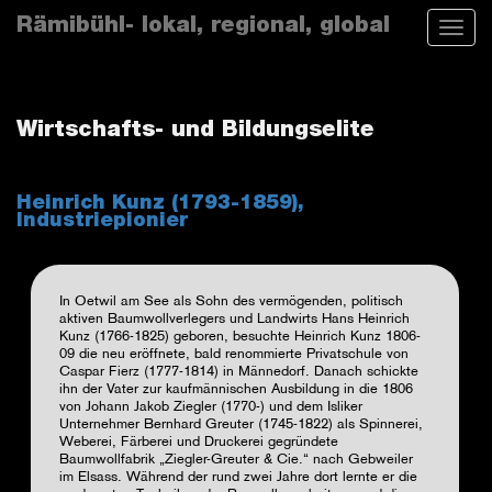
Skip
Rämibühl- lokal, regional, global
Toggle
to
naviga
main
content
Wirtschafts- und Bildungselite
Heinrich Kunz (1793-1859),
Industriepionier
In Oetwil am See als Sohn des vermögenden, politisch
aktiven Baumwollverlegers und Landwirts Hans Heinrich
Kunz (1766-1825) geboren, besuchte Heinrich Kunz 1806-
09 die neu eröffnete, bald renommierte Privatschule von
Caspar Fierz (1777-1814)
in Männedorf. Danach schickte
ihn der Vater zur kaufmännischen Ausbildung in die 1806
von Johann Jakob Ziegler (1770-) und dem Isliker
Unternehmer Bernhard Greuter (1745-1822) als Spinnerei,
Weberei, Färberei und Druckerei gegründete
Baumwollfabrik
„
Ziegler-Greuter & Cie.
“
nach Gebweiler
im Elsass. Während der rund zwei Jahre dort lernte er die