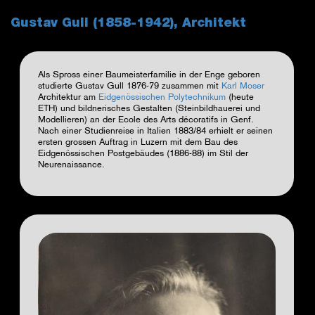
Gustav Gull (1858-1942), Architekt
Als Spross einer Baumeisterfamilie in der Enge geboren
studierte Gustav Gull 1876-79 zusammen mit
Karl Moser
Architektur am
Eidgenössischen Polytechnikum
(heute
ETH) und bildnerisches Gestalten (Steinbildhauerei und
Modellieren) an der Ecole des Arts décoratifs in Genf.
Nach einer Studienreise in Italien 1883/84 erhielt er seinen
ersten grossen Auftrag in Luzern mit dem Bau des
Eidgenössischen Postgebäudes (1886-88) im Stil der
Neurenaissance.