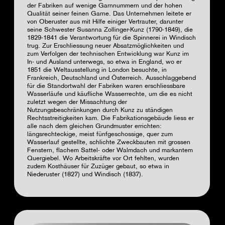
der Fabriken auf wenige Garnnummern und der hohen
Qualität seiner feinen Garne. Das Unternehmen leitete er
von Oberuster aus mit Hilfe einiger Vertrauter, darunter
seine Schwester Susanna Zollinger-Kunz (1790-1849), die
1829-1841 die Verantwortung für die Spinnerei in Windisch
trug. Zur Erschliessung neuer Absatzmöglichkeiten und
zum Verfolgen der technischen Entwicklung war Kunz im
In- und Ausland unterwegs, so etwa in England, wo er
1851 die Weltausstellung in London besuchte, in
Frankreich, Deutschland und Österreich. Ausschlaggebend
für die Standortwahl der Fabriken waren erschliessbare
Wasserläufe und käufliche Wasserrechte, um die es nicht
zuletzt wegen der Missachtung der
Nutzungsbeschränkungen durch Kunz zu ständigen
Rechtsstreitigkeiten kam. Die Fabrikationsgebäude liess er
alle nach dem gleichen Grundmuster errichten:
längsrechteckige, meist fünfgeschossige, quer zum
Wasserlauf gestellte, schlichte Zweckbauten mit grossen
Fenstern, flachem Sattel- oder Walmdach und markantem
Quergiebel. Wo Arbeitskräfte vor Ort fehlten, wurden
zudem Kosthäuser für Zuzüger gebaut, so etwa in
Niederuster (1827) und Windisch (1837).