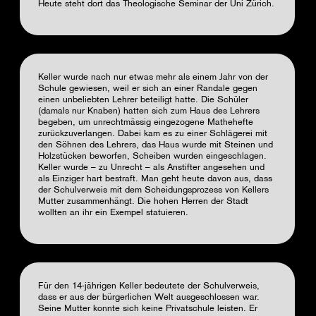
Heute steht dort das Theologische Seminar der Uni Zürich.
Keller wurde nach nur etwas mehr als einem Jahr von der
Schule gewiesen, weil er sich an einer Randale gegen
einen unbeliebten Lehrer beteiligt hatte. Die Schüler
(damals nur Knaben) hatten sich zum Haus des Lehrers
begeben, um unrechtmässig eingezogene Mathehefte
zurückzuverlangen. Dabei kam es zu einer Schlägerei mit
den Söhnen des Lehrers, das Haus wurde mit Steinen und
Holzstücken beworfen, Scheiben wurden eingeschlagen.
Keller wurde – zu Unrecht – als Anstifter angesehen und
als Einziger hart bestraft. Man geht heute davon aus, dass
der Schulverweis mit dem Scheidungsprozess von Kellers
Mutter zusammenhängt. Die hohen Herren der Stadt
wollten an ihr ein Exempel statuieren.
Für den 14-jährigen Keller bedeutete der Schulverweis,
dass er aus der bürgerlichen Welt ausgeschlossen war.
Seine Mutter konnte sich keine Privatschule leisten. Er