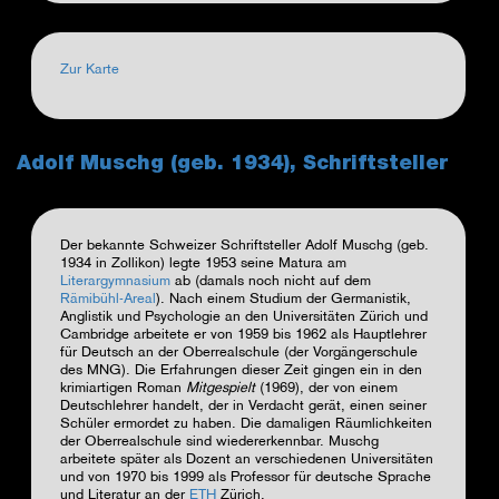
Zur Karte
Adolf Muschg (geb. 1934), Schriftsteller
Der bekannte Schweizer Schriftsteller Adolf Muschg (geb.
1934 in Zollikon) legte 1953 seine Matura am
Literargymnasium
ab (damals noch nicht auf dem
Rämibühl-Areal
). Nach einem Studium der Germanistik,
Anglistik und Psychologie an den Universitäten Zürich und
Cambridge arbeitete er von 1959 bis 1962 als Hauptlehrer
für Deutsch an der Oberrealschule (der Vorgängerschule
des MNG). Die Erfahrungen dieser Zeit gingen ein in den
krimiartigen Roman
Mitgespielt
(1969), der von einem
Deutschlehrer handelt, der in Verdacht gerät, einen seiner
Schüler ermordet zu haben. Die damaligen Räumlichkeiten
der Oberrealschule sind wiedererkennbar. Muschg
arbeitete später als Dozent an verschiedenen Universitäten
und von 1970 bis 1999 als Professor für deutsche Sprache
und Literatur an der
ETH
Zürich.