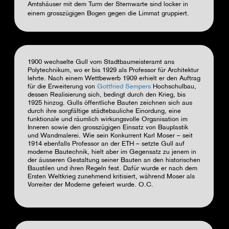
Amtshäuser mit dem Turm der Sternwarte sind locker in
einem grosszügigen Bogen gegen die Limmat gruppiert.
1900 wechselte Gull vom Stadtbaumeisteramt ans
Polytechnikum, wo er bis 1929 als Professor für Architektur
lehrte. Nach einem Wettbewerb 1909 erhielt er den Auftrag
für die Erweiterung von
Gottfried Sempers
Hochschulbau,
dessen Realisierung sich, bedingt durch den Krieg, bis
1925 hinzog. Gulls öffentliche Bauten zeichnen sich aus
durch ihre sorgfältige städtebauliche Einordung, eine
funktionale und räumlich wirkungsvolle Organisation im
Inneren sowie den grosszügigen Einsatz von Bauplastik
und Wandmalerei. Wie sein Konkurrent Karl Moser – seit
1914 ebenfalls Professor an der ETH – setzte Gull auf
moderne Bautechnik, hielt aber im Gegensatz zu jenem in
der äusseren Gestaltung seiner Bauten an den historischen
Baustilen und ihren Regeln fest. Dafür wurde er nach dem
Ersten Weltkrieg zunehmend kritisiert, während Moser als
Vorreiter der Moderne gefeiert wurde.
O.C.