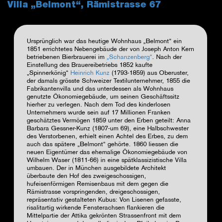
Villa „Belmont“, Rämistrasse 67
Ursprünglich war das heutige Wohnhaus „Belmont“ ein
1851 errichtetes Nebengebäude der von Joseph Anton Kern
betriebenen Bierbrauerei im
„Schanzenberg“
. Nach der
Einstellung des Brauereibetriebs 1852 kaufte
„Spinnerkönig“
Heinrich Kunz
(1793-1859) aus Oberuster,
der damals grösste Schweizer Textilunternehmer, 1855 die
Fabrikantenvilla und das unterdessen als Wohnhaus
genutzte Ökonomiegebäude, um seinen Geschäftssitz
hierher zu verlegen. Nach dem Tod des kinderlosen
Unternehmers wurde sein auf 17 Millionen Franken
geschätztes Vermögen 1859 unter den Erben geteilt: Anna
Barbara Gessner-Kunz (1807-um 69), eine Halbschwester
des Verstorbenen, erhielt einen Achtel des Erbes, zu dem
auch das spätere „Belmont“ gehörte. 1860 liessen die
neuen Eigentümer das ehemalige Ökonomiegebäude von
Wilhelm Waser (1811-66) in eine spätklassizistische Villa
umbauen. Der in München ausgebildete Architekt
überbaute den Hof des zweigeschossigen,
hufeisenförmigen Remisenbaus mit dem gegen die
Rämistrasse vorspringenden, dreigeschossigen,
repräsentativ gestalteten Kubus: Von Lisenen gefasste,
risalitartig wirkende Fensterachsen flankieren die
Mittelpartie der Attika gekrönten Strassenfront mit dem