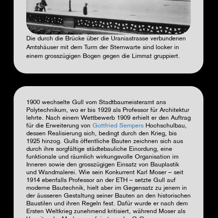
Die durch die Brücke über die Uraniastrasse verbundenen
Amtshäuser mit dem Turm der Sternwarte sind locker in
einem grosszügigen Bogen gegen die Limmat gruppiert.
1900 wechselte Gull vom Stadtbaumeisteramt ans
Polytechnikum, wo er bis 1929 als Professor für Architektur
lehrte. Nach einem Wettbewerb 1909 erhielt er den Auftrag
für die Erweiterung von
Gottfried Sempers
Hochschulbau,
dessen Realisierung sich, bedingt durch den Krieg, bis
1925 hinzog. Gulls öffentliche Bauten zeichnen sich aus
durch ihre sorgfältige städtebauliche Einordung, eine
funktionale und räumlich wirkungsvolle Organisation im
Inneren sowie den grosszügigen Einsatz von Bauplastik
und Wandmalerei. Wie sein Konkurrent Karl Moser – seit
1914 ebenfalls Professor an der ETH – setzte Gull auf
moderne Bautechnik, hielt aber im Gegensatz zu jenem in
der äusseren Gestaltung seiner Bauten an den historischen
Baustilen und ihren Regeln fest. Dafür wurde er nach dem
Ersten Weltkrieg zunehmend kritisiert, während Moser als