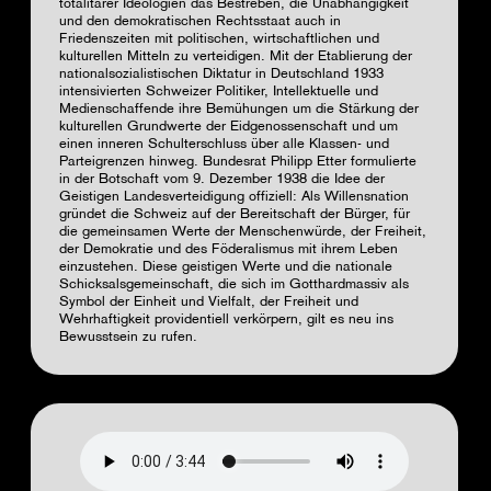
totalitärer Ideologien das Bestreben, die Unabhängigkeit
und den demokratischen Rechtsstaat auch in
Friedenszeiten mit politischen, wirtschaftlichen und
kulturellen Mitteln zu verteidigen. Mit der Etablierung der
nationalsozialistischen Diktatur in Deutschland 1933
intensivierten Schweizer Politiker, Intellektuelle und
Medienschaffende ihre Bemühungen um die Stärkung der
kulturellen Grundwerte der Eidgenossenschaft und um
einen inneren Schulterschluss über alle Klassen- und
Parteigrenzen hinweg. Bundesrat Philipp Etter formulierte
in der Botschaft vom 9. Dezember 1938 die Idee der
Geistigen Landesverteidigung offiziell: Als Willensnation
gründet die Schweiz auf der Bereitschaft der Bürger, für
die gemeinsamen Werte der Menschenwürde, der Freiheit,
der Demokratie und des Föderalismus mit ihrem Leben
einzustehen. Diese geistigen Werte und die nationale
Schicksalsgemeinschaft, die sich im Gotthardmassiv als
Symbol der Einheit und Vielfalt, der Freiheit und
Wehrhaftigkeit providentiell verkörpern, gilt es neu ins
Bewusstsein zu rufen.
Audio
file