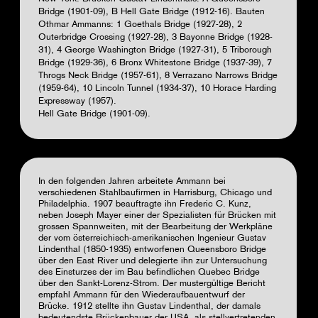
Bridge (1901-09), B Hell Gate Bridge (1912-16). Bauten
Othmar Ammanns: 1 Goethals Bridge (1927-28), 2
Outerbridge Crossing (1927-28), 3 Bayonne Bridge (1928-
31), 4 George Washington Bridge (1927-31), 5 Triborough
Bridge (1929-36), 6 Bronx Whitestone Bridge (1937-39), 7
Throgs Neck Bridge (1957-61), 8 Verrazano Narrows Bridge
(1959-64), 10 Lincoln Tunnel (1934-37), 10 Horace Harding
Expressway (1957).
Hell Gate Bridge (1901-09).
In den folgenden Jahren arbeitete Ammann bei
verschiedenen Stahlbaufirmen in Harrisburg, Chicago und
Philadelphia. 1907 beauftragte ihn Frederic C. Kunz,
neben Joseph Mayer einer der Spezialisten für Brücken mit
grossen Spannweiten, mit der Bearbeitung der Werkpläne
der vom österreichisch-amerikanischen Ingenieur Gustav
Lindenthal (1850-1935) entworfenen Queensboro Bridge
über den East River und delegierte ihn zur Untersuchung
des Einsturzes der im Bau befindlichen Quebec Bridge
über den Sankt-Lorenz-Strom. Der mustergültige Bericht
empfahl Ammann für den Wiederaufbauentwurf der
Brücke. 1912 stellte ihn Gustav Lindenthal, der damals