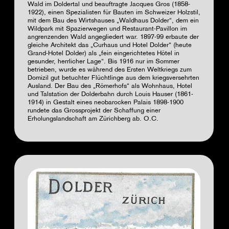
Wald im Doldertal und beauftragte Jacques Gros (1858-
1922), einen Spezialisten für Bauten im Schweizer Holzstil,
mit dem Bau des Wirtshauses „Waldhaus Dolder“, dem ein
Wildpark mit Spazierwegen und Restaurant-Pavillon im
angrenzenden Wald angegliedert war. 1897-99 erbaute der
gleiche Architekt das „Curhaus und Hotel Dolder“ (heute
Grand-Hotel Dolder) als „fein eingerichtetes Hôtel in
gesunder, herrlicher Lage“. Bis 1916 nur im Sommer
betrieben, wurde es während des Ersten Weltkriegs zum
Domizil gut betuchter Flüchtlinge aus dem kriegsversehrten
Ausland. Der Bau des „Römerhofs“ als Wohnhaus, Hotel
und Talstation der Dolderbahn durch Louis Hauser (1861-
1914) in Gestalt eines neobarocken Palais 1898-1900
rundete das Grossprojekt der Schaffung einer
Erholungslandschaft am Zürichberg ab.
O.C.