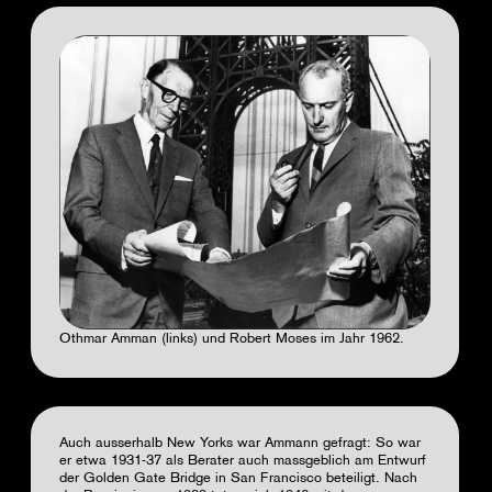
Othmar Amman (links) und Robert Moses im Jahr 1962.
Auch ausserhalb New Yorks war Ammann gefragt: So war
er etwa 1931-37 als Berater auch massgeblich am Entwurf
der Golden Gate Bridge in San Francisco beteiligt. Nach