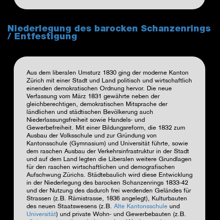
Niederlegung des barocken Schanzenrings
/ Entfestigung
Aus dem liberalen Umsturz 1830 ging der moderne Kanton
Zürich mit einer Stadt und Land politisch und wirtschaftlich
einenden demokratischen Ordnung hervor. Die neue
Verfassung vom März 1831 gewährte neben der
gleichberechtigen, demokratischen Mitsprache der
ländlichen und städtischen Bevölkerung auch
Niederlassungsfreiheit sowie Handels- und
Gewerbefreiheit. Mit einer Bildungsreform, die 1832 zum
Ausbau der Volksschule und zur Gründung von
Kantonsschule (Gymnasium) und Universität führte, sowie
dem raschen Ausbau der Verkehrsinfrastruktur in der Stadt
und auf dem Land legten die Liberalen weitere Grundlagen
für den raschen wirtschaftlichen und demografischen
Aufschwung Zürichs. Städtebaulich wird diese Entwicklung
in der Niederlegung des barocken Schanzenrings 1833-42
und der Nutzung des dadurch frei werdenden Geländes für
Strassen (z.B. Rämistrasse, 1836 angelegt), Kulturbauten
des neuen Staatswesens (z.B.
Alte Kantonsschule
und
Universität
) und private Wohn- und Gewerbebauten (z.B.