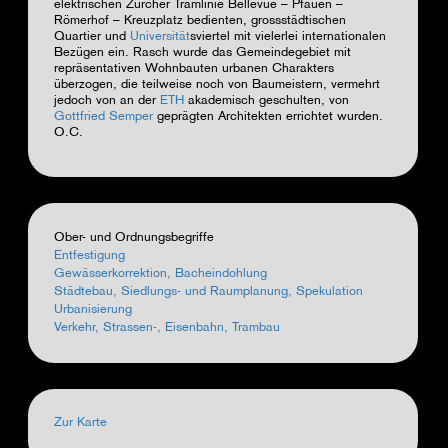
elektrischen Zürcher Tramlinie Bellevue – Pfauen –
Römerhof – Kreuzplatz bedienten,
grossstädtischen
Quartier und
Universität
sviertel mit vielerlei internationalen
Bezügen ein. Rasch wurde das Gemeindegebiet mit
repräsentativen Wohnbauten urbanen Charakters
überzogen, die teilweise noch von Baumeistern, vermehrt
jedoch von an der
ETH
akademisch geschulten, von
Gottfried Semper
geprägten Architekten errichtet wurden.
O.C.
Ober- und Ordnungsbegriffe
Entfestigung
Gewässerkorrektion, Bacheindohlung
Städtebau, Siedlungs- und Raumplanung, Spekulation
Urbanisierung
Verkehr, Strassen-, Eisenbahn, Trambau
Zur Karte