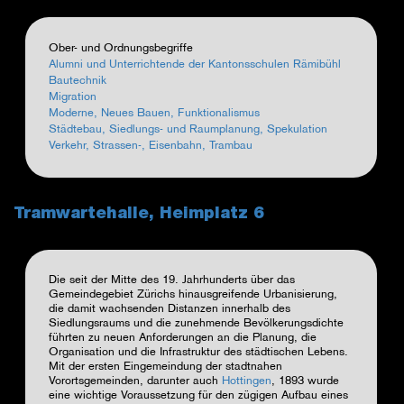
Ober- und Ordnungsbegriffe
Alumni und Unterrichtende der Kantonsschulen Rämibühl
Bautechnik
Migration
Moderne, Neues Bauen, Funktionalismus
Städtebau, Siedlungs- und Raumplanung, Spekulation
Verkehr, Strassen-, Eisenbahn, Trambau
Tramwartehalle, Heimplatz 6
Die seit der Mitte des 19. Jahrhunderts über das
Gemeindegebiet Zürichs hinausgreifende Urbanisierung,
die damit wachsenden Distanzen innerhalb des
Siedlungsraums und die zunehmende Bevölkerungsdichte
führten zu neuen Anforderungen an die Planung, die
Organisation und die Infrastruktur des städtischen Lebens.
Mit der ersten Eingemeindung der stadtnahen
Vorortsgemeinden, darunter auch
Hottingen
, 1893 wurde
eine wichtige Voraussetzung für den zügigen Aufbau eines