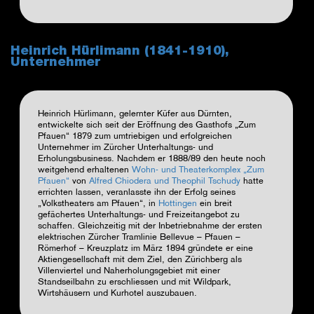
Heinrich Hürlimann (1841-1910),
Unternehmer
Heinrich Hürlimann
, gelernter Küfer aus Dürnten,
entwickelte sich seit der Eröffnung des Gasthofs „Zum
Pfauen“ 1879 zum umtriebigen und erfolgreichen
Unternehmer im Zürcher Unterhaltungs- und
Erholungsbusiness. Nachdem er 1888/89 den heute noch
weitgehend erhaltenen
Wohn- und Theaterkomplex „Zum
Pfauen“
von
Alfred Chiodera und Theophil Tschudy
hatte
errichten lassen, veranlasste ihn der Erfolg seines
„Volkstheaters am Pfauen“, in
Hottingen
ein breit
gefächertes Unterhaltungs- und Freizeitangebot zu
schaffen. Gleichzeitig mit der Inbetriebnahme der ersten
elektrischen Zürcher Tramlinie Bellevue – Pfauen –
Römerhof – Kreuzplatz im März 1894 gründete er eine
Aktiengesellschaft mit dem Ziel, den Zürichberg als
Villenviertel und Naherholungsgebiet mit einer
Standseilbahn zu erschliessen und mit Wildpark,
Wirtshäusern und Kurhotel auszubauen.