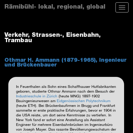
Skip
Rämibühl- lokal, regional, global
Toggle
to
naviga
main
content
Verkehr, Strassen-, Eisenbahn,
Trambau
Othmar H. Ammann (1879-1965), Ingenieur
und Brückenbauer
In Feuerthalen als Sohn eines Schaffhauser Hutfabrikanten
geboren, studierte Othmar Ammann nach dem Besuch der
Industrieschule in Zürich
(heute MNG) 1897-1902
Bauingenieurwesen am
Eidgenössischen Polytechnikum
(heute ETH). Bei Brückenbaufirmen in Brugg und Frankfurt
sammelte er erste praktische Erfahrungen, bevor er 1904 in
die USA reiste, um dort seine Kenntnisse zu vertiefen. In
New York fand er sofort eine Anstellung als Assistant
Engineer für mehrere Eisenbahnbrücken im Ingenieurbüro
von Joseph Mayer. Das rasante Bevölkerungswachstum der