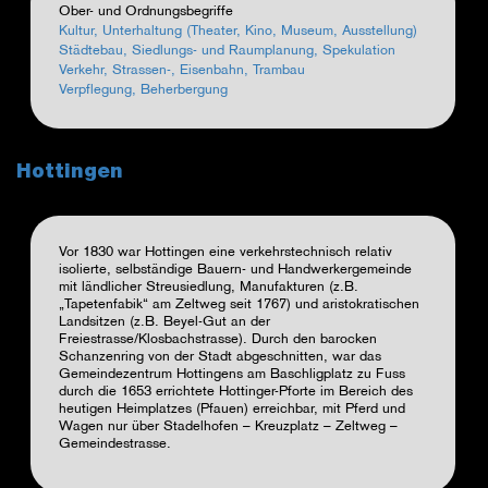
Ober- und Ordnungsbegriffe
Kultur, Unterhaltung (Theater, Kino, Museum, Ausstellung)
Städtebau, Siedlungs- und Raumplanung, Spekulation
Verkehr, Strassen-, Eisenbahn, Trambau
Verpflegung, Beherbergung
Hottingen
Vor 1830 war Hottingen eine verkehrstechnisch relativ
isolierte, selbständige Bauern- und Handwerkergemeinde
mit ländlicher Streusiedlung, Manufakturen (z.B.
„Tapetenfabik“ am Zeltweg seit 1767) und aristokratischen
Landsitzen (z.B. Beyel-Gut an der
Freiestrasse/Klosbachstrasse). Durch den barocken
Schanzenring von der Stadt abgeschnitten, war das
Gemeindezentrum Hottingens am Baschligplatz zu Fuss
durch die 1653 errichtete Hottinger-Pforte im Bereich des
heutigen Heimplatzes (Pfauen) erreichbar, mit Pferd und
Wagen nur über Stadelhofen – Kreuzplatz – Zeltweg –
Gemeindestrasse.