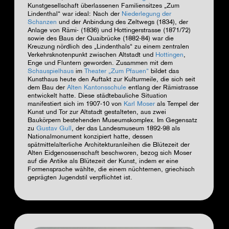
Kunstgesellschaft überlassenen Familiensitzes „Zum
Lindenthal“ war ideal: Nach der
Niederlegung der
Schanzen
und der Anbindung des Zeltwegs (1834), der
Anlage von Rämi- (1836) und Hottingerstrasse (1871/72)
sowie des Baus der Quaibrücke (1882-84)
war die
Kreuzung nördlich des „Lindenthals“ zu einem zentralen
Verkehrsknotenpunkt
zwischen Altstadt und
Hottingen
,
Enge und Fluntern geworden
. Zusammen mit dem
Schauspielhaus
im
Theater „Zum Pfauen“
bildet das
Kunsthaus heute den
Auftakt zur Kulturmeile,
die sich seit
dem Bau der
Alten Kantonsschule
entlang der Rämistrasse
entwickelt hatte. Diese städtebauliche Situation
manifestiert sich im
1907-10 von
Karl Moser
als Tempel der
Kunst und Tor zur Altstadt gestalteten, aus zwei
Baukörpern bestehenden Museumskomplex. Im Gegensatz
zu
Gustav Gull
, der das Landesmuseum 1892-98 als
Nationalmonument konzipiert hatte, dessen
spätmittelalterliche Architekturanleihen die Blütezeit der
Alten Eidgenossenschaft beschworen, bezog sich Moser
auf die Antike als Blütezeit der Kunst, indem er eine
Formensprache wählte, die einem nüchternen, griechisch
geprägten Jugendstil verpflichtet ist.