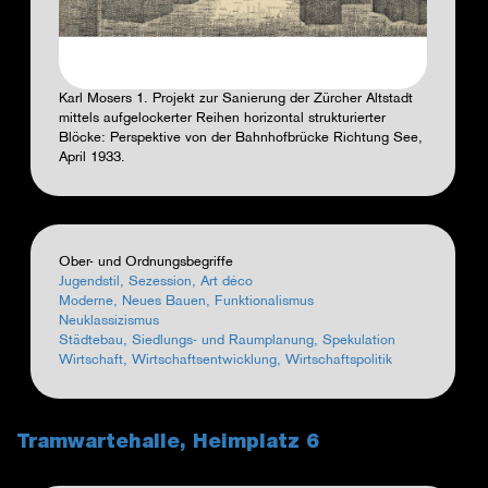
Karl Mosers 1. Projekt zur Sanierung der Zürcher Altstadt
mittels aufgelockerter Reihen horizontal strukturierter
Blöcke: Perspektive von der Bahnhofbrücke Richtung See,
April 1933.
Ober- und Ordnungsbegriffe
Jugendstil, Sezession, Art déco
Moderne, Neues Bauen, Funktionalismus
Neuklassizismus
Städtebau, Siedlungs- und Raumplanung, Spekulation
Wirtschaft, Wirtschaftsentwicklung, Wirtschaftspolitik
Tramwartehalle, Heimplatz 6