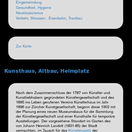
Eingemeindung
Gesundheit, Hygiene
Neuklassizismus
Verkehr, Strassen-, Eisenbahn, Trambau
Zur Karte
Kunsthaus, Altbau, Heimplatz
Nach dem Zusammenschluss der 1787 von Künstler und
Kunstliebhabern gegründeten Künstlergesellschaft und des
1895 ins Leben gerufenen Vereins Künstlerhaus im Jahr
1896 zur Zürcher Kunstgesellschaft, begann diese 1902 mit
der Planung eines neuen Museumsbaus für die Sammlung
der Künstlergesellschaft und einer Kunsthalle für temporäre
Ausstellungen. Der vorgesehene Standort im Garten des
von
Johann Heinrich Landolt (1831-85) der Stadt
vermachten, im Tausch für das
Künstlergüetli
der