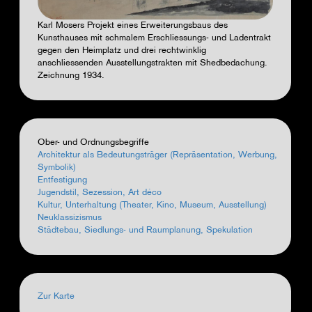
Karl Mosers Projekt eines Erweiterungsbaus des
Kunsthauses mit schmalem Erschliessungs- und Ladentrakt
gegen den Heimplatz und drei rechtwinklig
anschliessenden Ausstellungstrakten mit Shedbedachung.
Zeichnung 1934.
Ober- und Ordnungsbegriffe
Architektur als Bedeutungsträger (Repräsentation, Werbung,
Symbolik)
Entfestigung
Jugendstil, Sezession, Art déco
Kultur, Unterhaltung (Theater, Kino, Museum, Ausstellung)
Neuklassizismus
Städtebau, Siedlungs- und Raumplanung, Spekulation
Zur Karte