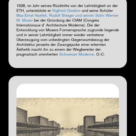
1928, im Jahr seines Rücktritts von der Lehrtätigkeit an der
ETH, unterstützte er
Sigfried Giedion
und seine Schüler
Max Ernst Haefeli, Rudolf Steiger und seinen Sohn Werner
M. Moser
bei der Gründung der CIAM (Congrès
Internationaux d’ Architecture Moderne). Die der
Entwicklung von Mosers Formensprache zugrunde liegende
und in seiner Lehrtätigkeit immer wieder vertretene
Überzeugung vom unbedingten Gegenwartsbezug der
Architektur jenseits der Zwangsjacke einer erlernten
Ästhetik macht ihn zu einem der Wegbereiter der
pragmatisch orientierten
Schweizer Moderne
.
O.C.