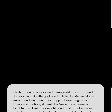
Die tiefe, durch scheibenartig ausgebildete Stützen und
Träger in vier Schiffe gegliederte Halle der Mensa ist von
aussen und innen nur über Treppen beziehungsweise
Rampen erreichbar, die auf das Niveau des Esssaals
hinabführen. Hinter der mächtigen Fensterfront erstreckt