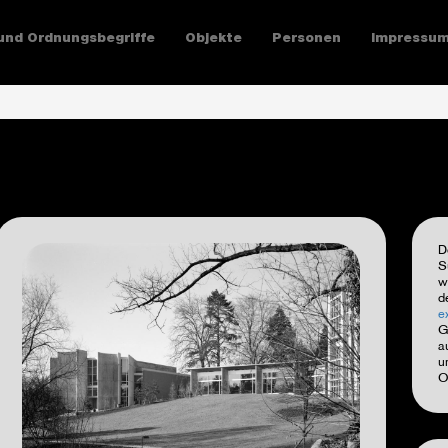
und Ordnungsbegriffe
Objekte
Personen
Impressu
D
S
w
d
e
G
a
u
O