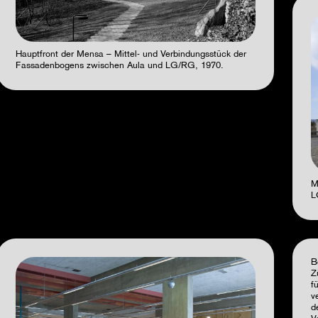
Hauptfront der Mensa – Mittel- und Verbindungsstück der
Fassadenbogens zwischen Aula und LG/RG, 1970.
M
L
B
Z
f
v
d