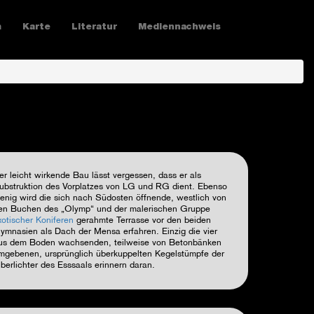
m
Karte
Literatur
Mediennachweis
er leicht wirkende Bau lässt vergessen, dass er als
ubstruktion des Vorplatzes von LG und RG dient. Ebenso
enig wird die sich nach Südosten öffnende, westlich von
en Buchen des „Olymp“ und der malerischen Gruppe
xotischer Koniferen
gerahmte Terrasse vor den beiden
ymnasien als Dach der Mensa erfahren. Einzig die vier
us dem Boden wachsenden, teilweise von Betonbänken
mgebenen, ursprünglich überkuppelten Kegelstümpfe der
berlichter des Esssaals erinnern daran.