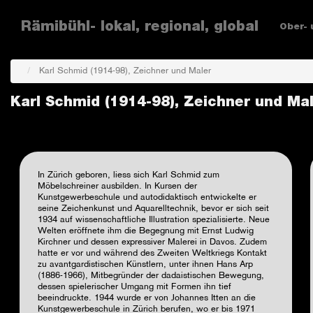
Main
Skip
navigation
Rämibühl- lokal, regional, global
Ober- 
to
main
content
Karl Schmid (1914-98), Zeichner und Maler
Karl Schmid (1914-98), Zeichner und Ma
In Zürich geboren, liess sich Karl Schmid zum
Möbelschreiner ausbilden. In Kursen der
Kunstgewerbeschule und autodidaktisch entwickelte er
seine Zeichenkunst und Aquarelltechnik, bevor er sich seit
1934 auf wissenschaftliche Illustration spezialisierte. Neue
Welten eröffnete ihm die Begegnung mit Ernst Ludwig
Kirchner und dessen expressiver Malerei in Davos. Zudem
hatte er vor und während des Zweiten Weltkriegs Kontakt
zu avantgardistischen Künstlern, unter ihnen Hans Arp
(1886-1966), Mitbegründer der dadaistischen Bewegung,
dessen spielerischer Umgang mit Formen ihn tief
beeindruckte. 1944 wurde er von Johannes Itten an die
Kunstgewerbeschule in Zürich berufen, wo er bis 1971