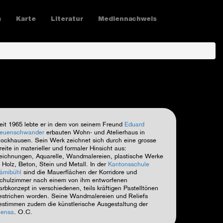
m
Karte
Literatur
Mediennachweis
eit 1965 lebte er in dem von seinem Freund
Eduard
euenschwander
erbauten Wohn- und Atelierhaus in
ockhausen. Sein Werk zeichnet sich durch eine grosse
reite in materieller und formaler Hinsicht aus:
eichnungen, Aquarelle, Wandmalereien, plastische Werke
n Holz, Beton, Stein und Metall. In der
Kantonsschule
ämibühl
sind die Mauerflächen der Korridore und
chulzimmer nach einem von ihm entworfenen
arbkonzept in verschiedenen, teils kräftigen Pastelltönen
estrichen worden. Seine Wandmalereien und Reliefs
estimmen zudem die künstlerische Ausgestaltung der
ensa
.
O.C.