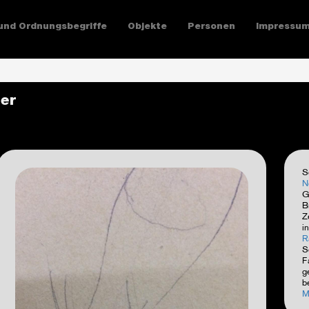
und Ordnungsbegriffe
Objekte
Personen
Impressu
ler
S
N
G
B
Z
i
R
S
F
g
b
M