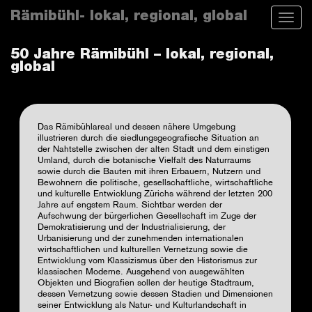
Skip
Rämibühl- lokal, regional, global
Toggle
to
naviga
main
content
50 Jahre Rämibühl – lokal, regional,
global
Das Rämibühlareal und dessen nähere Umgebung
illustrieren durch die siedlungsgeografische Situation an
der Nahtstelle zwischen der alten Stadt und dem einstigen
Umland, durch die botanische Vielfalt des Naturraums
sowie durch die Bauten mit ihren Erbauern, Nutzern und
Bewohnern die politische, gesellschaftliche, wirtschaftliche
und kulturelle Entwicklung Zürichs während der letzten 200
Jahre auf engstem Raum. Sichtbar werden der
Aufschwung der bürgerlichen Gesellschaft im Zuge der
Demokratisierung und der Industrialisierung, der
Urbanisierung und der zunehmenden internationalen
wirtschaftlichen und kulturellen Vernetzung sowie die
Entwicklung vom Klassizismus über den Historismus zur
klassischen Moderne. Ausgehend von ausgewählten
Objekten und Biografien sollen der heutige Stadtraum,
dessen Vernetzung sowie dessen Stadien und Dimensionen
seiner Entwicklung als Natur- und Kulturlandschaft in